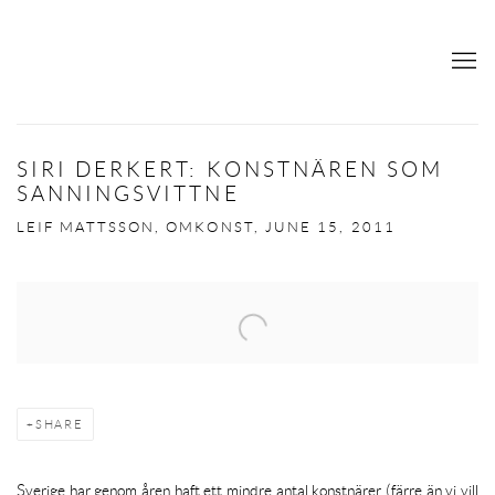
SIRI DERKERT: KONSTNÄREN SOM
SANNINGSVITTNE
LEIF MATTSSON, OMKONST, JUNE 15, 2011
Open a larger version of the following image in a popup:
SHARE
Sverige har
genom åren haft ett mindre antal konstnärer (färre än vi vill