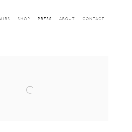
FAIRS
SHOP
PRESS
ABOUT
CONTACT
ollowing image in a popup: