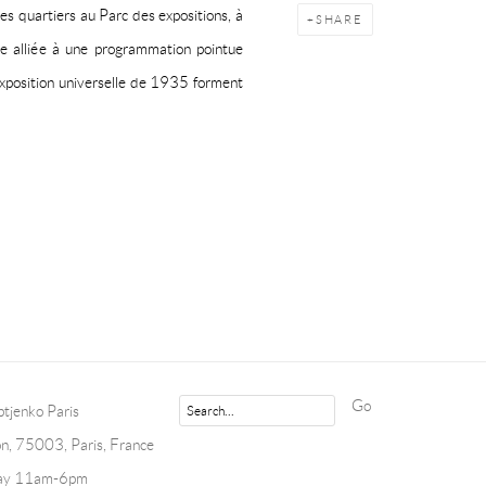
es quartiers au Parc des expositions, à
SHARE
 alliée à une programmation pointue
l’Exposition universelle de 1935 forment
Go
tjenko Paris
n, 75003, Paris, France
day 11am-6pm