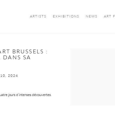
ARTISTS
EXHIBITIONS
NEWS
ART 
RT BRUSSELS :
Open a larger version of the f
 DANS SA
 10, 2024
quatre jours d’intenses découvertes.