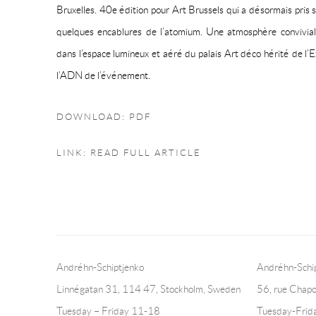
Bruxelles.
40e édition pour Art Brussels qui a désormais pris s
quelques encablures de l’atomium. Une atmosphère conviviale
dans l’espace lumineux et aéré du palais Art déco hérité de 
l’ADN de l’événement.
DOWNLOAD: PDF
LINK: READ FULL ARTICLE
Andréhn-Schiptjenko
Andréhn-Schip
Linnégatan 31, 114 47,
Stockholm, Sweden
56, rue Chapo
Tuesday – Friday 11-18
Tuesday-Fri