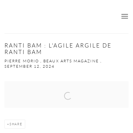
RANTI BAM : L'AGILE ARGILE DE
RANTI BAM
PIERRE MORIO , BEAUX ARTS MAGAZINE ,
SEPTEMBER 12, 2024
Open a larger version of the following image in a popup:
SHARE