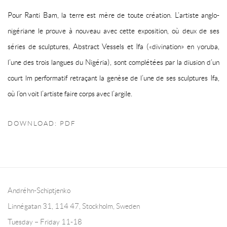
Pour Ranti Bam, la terre est mère de toute création. L’artiste anglo-
nigériane le prouve à nouveau avec
cette exposition, où deux de ses
séries de sculptures,
Abstract Vessels
et
Ifa
(«divination» en yoruba,
l’une des trois langues du Nigéria), sont complétées par la di
usion d’un
court
lm performatif retraçant la genèse de l’une de ses sculptures
Ifa
,
où l’on voit l’artiste faire corps avec l’argile.
DOWNLOAD: PDF
Andréhn-Schiptjenko
Linnégatan 31, 114 47,
Stockholm, Sweden
Tuesday – Friday 11-18