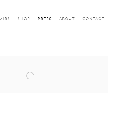
FAIRS
SHOP
PRESS
ABOUT
CONTACT
ollowing image in a popup: