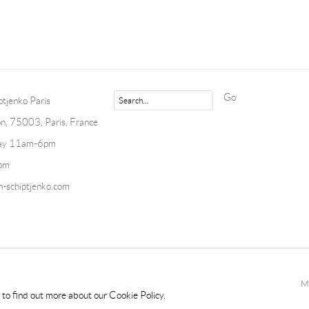
Go
tjenko Paris
n, 75003, Paris, France
day 11am-6pm
pm
-schiptjenko.com
TLOGIC
M
s to find out more about our Cookie Policy.