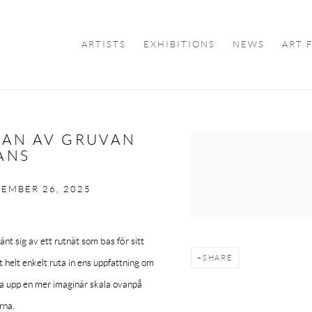
ARTISTS
EXHIBITIONS
NEWS
ART 
GAN AV GRUVAN
Open a larger version of the f
ANS
EMBER 26, 2025
änt sig av ett rutnät som bas för sitt
SHARE
t helt enkelt ruta in ens uppfattning om
ta upp en mer imaginär skala ovanpå
rna.