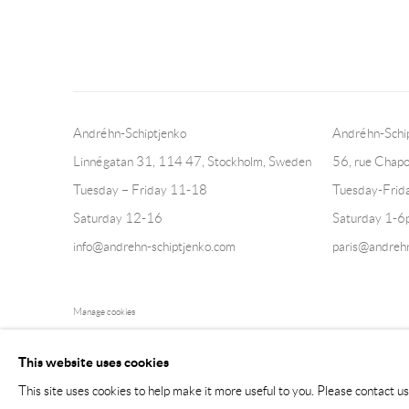
Andréhn-Schiptjenko
Andréhn-Schip
Linnégatan 31, 114 47,
Stockholm, Sweden
56, rue Chapo
Tuesday – Friday 11-18
Tuesday-Fri
Saturday 12-16
Saturday 1-6
info@andrehn-schiptjenko.com
paris@andrehn
Manage cookies
COPYRIGHT © 2026 ANDRÉHN-SCHIPTJENKO
SITE BY AR
This website uses cookies
This site uses cookies to help make it more useful to you. Please contact u