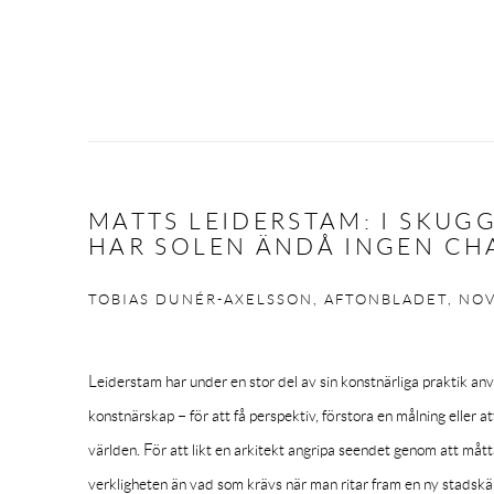
MATTS LEIDERSTAM: I SKUG
HAR SOLEN ÄNDÅ INGEN CH
TOBIAS DUNÉR-AXELSSON, AFTONBLADET, NOV
Leiderstam har under
en stor del av sin konstnärliga praktik anv
konstnärskap – för att få perspektiv, förstora en målning eller at
världen. För att likt en arkitekt angripa seendet genom att måt
verkligheten än vad som krävs när man ritar fram en ny stadskä