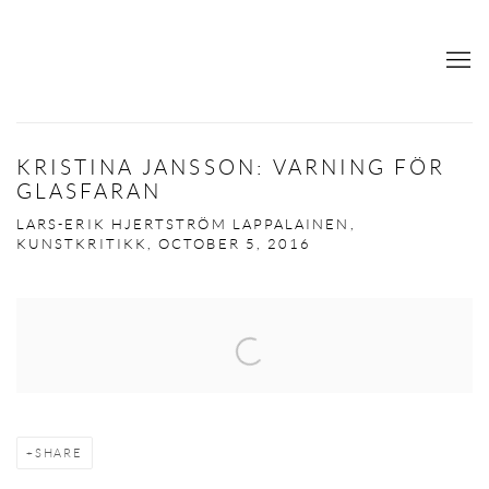
KRISTINA JANSSON: VARNING FÖR
GLASFARAN
LARS-ERIK HJERTSTRÖM LAPPALAINEN,
KUNSTKRITIKK, OCTOBER 5, 2016
Open a larger version of the following image in a popup:
SHARE