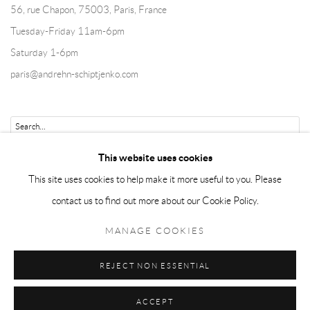
56, rue Chapon, 75003, Paris, France
Tuesday-Friday 11am-6pm
Saturday 1-6pm
paris@andrehn-schiptjenko.com
Go
This website uses cookies
This site uses cookies to help make it more useful to you. Please
contact us to find out more about our Cookie Policy.
Manage cookies
MANAGE COOKIES
COPYRIGHT © 2026 ANDRÉHN-SCHIPTJENKO
REJECT NON ESSENTIAL
SITE BY ARTLOGIC
ACCEPT